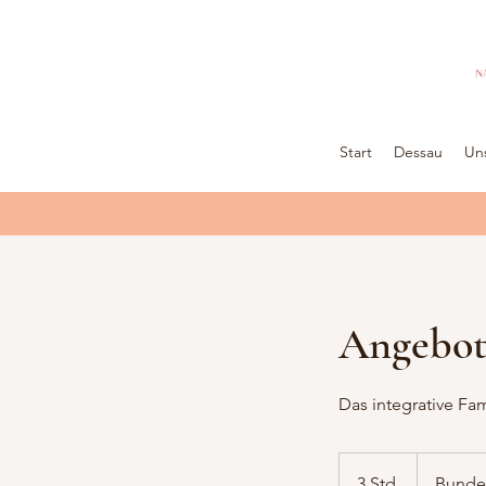
Start
Dessau
Un
Angebot
Das integrative Fa
3 Std.
3
Bunde