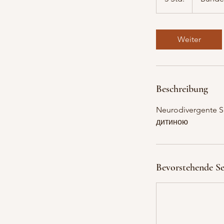
S
t
d
Weiter
.
Beschreibung
Neurodivergente S
дитиною
Bevorstehende Se